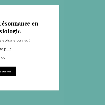
résonnance en
siologie
téléphone ou viso )
ire plus
65 €
éserver