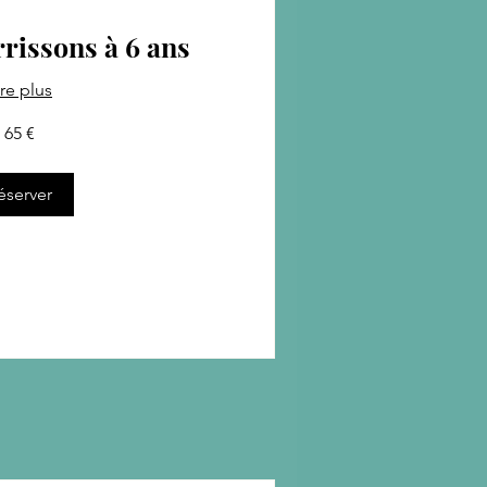
rissons à 6 ans
ire plus
65 €
éserver