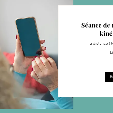
Séance de 
kiné
à distance ( 
L
65
euros
R