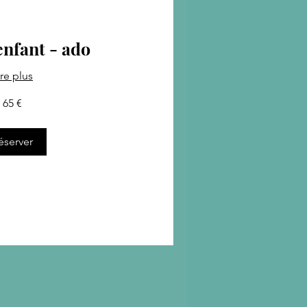
enfant - ado
ire plus
65 €
éserver