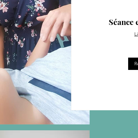
Séance 
L
65
euros
R