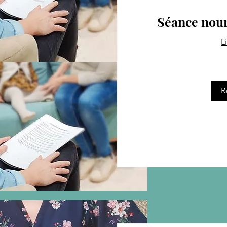
Séance nour
L
65
euros
R