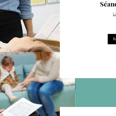
Séanc
L
65
euros
R