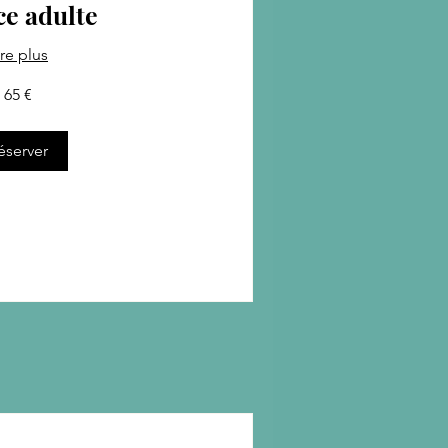
e adulte
ire plus
65 €
éserver